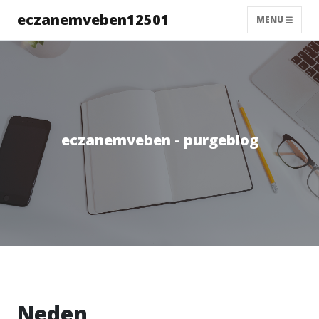
eczanemveben12501
MENU
eczanemveben - purgeblog
Neden